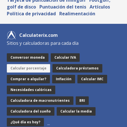
Tarjeta de puntuación de minigolf
Footgolf,
golf de disco
Puntuación del tenis
Artículos
Política de privacidad
Realimentación
Calculaterix.com
Sitios y calculadoras para cada día
Conversor moneda
Calcular IVA
Calcular porcentaje
Calculadora préstamos
Comprar o alquilar?
Inflación
Calcular IMC
Necesidades calóricas
Calculadora de macronutrientes
BRI
Calculadora del sueño
Calcular la media
¿Qué día es hoy?
...