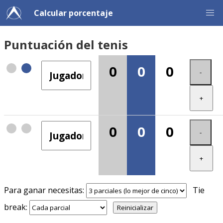
Calcular porcentaje
Puntuación del tenis
0
0
0
-
+
0
0
0
-
+
Para ganar necesitas:
Tie
break:
Reinicializar