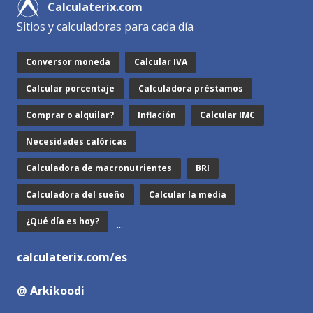
Calculaterix.com
Sitios y calculadoras para cada día
Conversor moneda
Calcular IVA
Calcular porcentaje
Calculadora préstamos
Comprar o alquilar?
Inflación
Calcular IMC
Necesidades calóricas
Calculadora de macronutrientes
BRI
Calculadora del sueño
Calcular la media
¿Qué día es hoy?
...
calculaterix.com/es
@ Arkikoodi