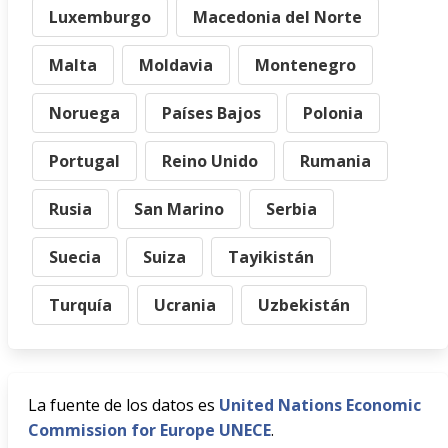
Luxemburgo
Macedonia del Norte
Malta
Moldavia
Montenegro
Noruega
Países Bajos
Polonia
Portugal
Reino Unido
Rumania
Rusia
San Marino
Serbia
Suecia
Suiza
Tayikistán
Turquía
Ucrania
Uzbekistán
La fuente de los datos es
United Nations Economic
Commission for Europe UNECE
.