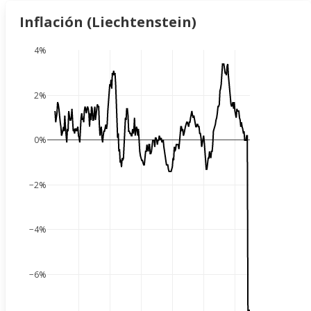
Inflación (Liechtenstein)
4%
2%
0%
−2%
−4%
−6%