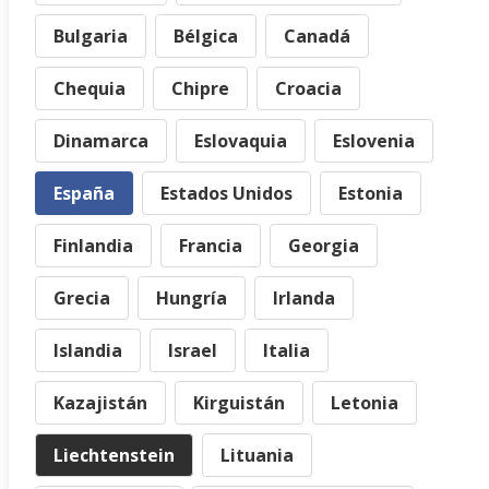
Bulgaria
Bélgica
Canadá
Chequia
Chipre
Croacia
Dinamarca
Eslovaquia
Eslovenia
España
Estados Unidos
Estonia
Finlandia
Francia
Georgia
Grecia
Hungría
Irlanda
Islandia
Israel
Italia
Kazajistán
Kirguistán
Letonia
Liechtenstein
Lituania