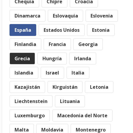
Chequia
Chipre
Croacia
Dinamarca
Eslovaquia
Eslovenia
España
Estados Unidos
Estonia
Finlandia
Francia
Georgia
Grecia
Hungría
Irlanda
Islandia
Israel
Italia
Kazajistán
Kirguistán
Letonia
Liechtenstein
Lituania
Luxemburgo
Macedonia del Norte
Malta
Moldavia
Montenegro