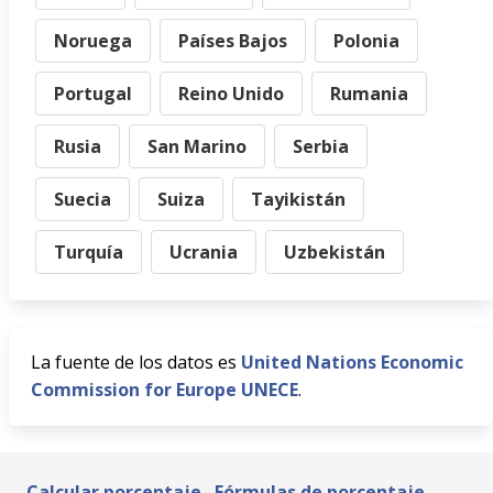
Noruega
Países Bajos
Polonia
Portugal
Reino Unido
Rumania
Rusia
San Marino
Serbia
Suecia
Suiza
Tayikistán
Turquía
Ucrania
Uzbekistán
La fuente de los datos es
United Nations Economic
Commission for Europe UNECE
.
Calcular porcentaje
Fórmulas de porcentaje