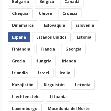
Bulgaria
Bélgica
Canadá
Chequia
Chipre
Croacia
Dinamarca
Eslovaquia
Eslovenia
España
Estados Unidos
Estonia
Finlandia
Francia
Georgia
Grecia
Hungría
Irlanda
Islandia
Israel
Italia
Kazajistán
Kirguistán
Letonia
Liechtenstein
Lituania
Luxemburgo
Macedonia del Norte