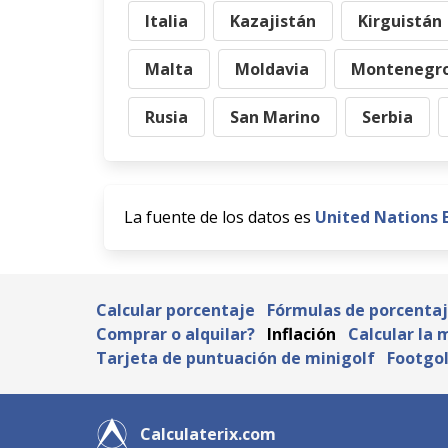
Italia
Kazajistán
Kirguistán
Malta
Moldavia
Montenegr
Rusia
San Marino
Serbia
La fuente de los datos es
United Nations 
Calcular porcentaje
Fórmulas de porcenta
Comprar o alquilar?
Inflación
Calcular la 
Tarjeta de puntuación de minigolf
Footgol
Calculaterix.com