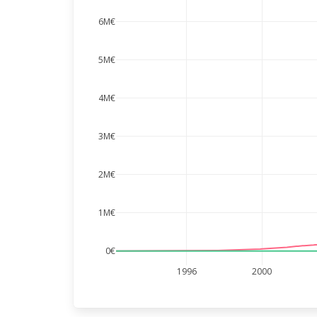
6M€
5M€
4M€
3M€
2M€
1M€
0€
1996
2000