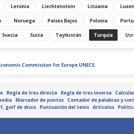
Letonia
Liechtenstein
Lituania
Luxe
o
Noruega
Países Bajos
Polonia
Portu
Suecia
Suiza
Tayikistán
Turquía
Ucr
Economic Commission for Europe UNECE
.
je
Regla de tres directa
Regla de tres inversa
Calcula
media
Marcador de puntos
Contador de palabras y con
f, golf de disco
Puntuación del tenis
Artículos
Políti